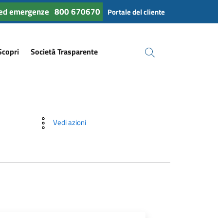
 ed emergenze
800 670670
Portale del cliente
Scopri
Società Trasparente
Cerca
Vedi azioni