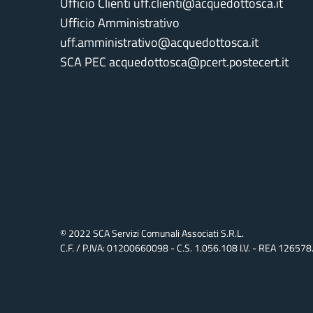
Ufficio Clienti uff.clienti@acquedottosca.it
Ufficio Amministrativo
uff.amministrativo@acquedottosca.it
SCA PEC acquedottosca@pcert.postecert.it
© 2022 SCA Servizi Comunali Associati S.r.l.
C.F. / P.IVA: 01200660098 - C.S. 1.056.108 I.v. - REA 126578